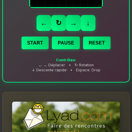
←
↻
→
↓
START
PAUSE
RESET
Contrôles:
← → Déplacer • ↻ Rotation
↓ Descente rapide • Espace: Drop