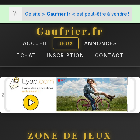
Ce site >
Gaufrier.fr
< est peut-être à vendre !
Gaufrier.fr
ACCUEIL
JEUX
ANNONCES
TCHAT
INSCRIPTION
CONTACT
ZONE DE JEUX